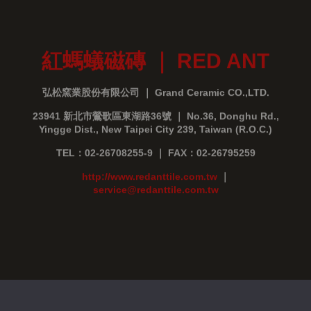
紅螞蟻磁磚 ｜ RED ANT
弘松窯業股份有限公司 ｜ Grand Ceramic CO.,LTD.
23941 新北市鶯歌區東湖路36號 ｜ No.36, Donghu Rd.,
Yingge Dist., New Taipei City 239, Taiwan (R.O.C.)
TEL：02-26708255-9 ｜ FAX：02-26795259
http://www.redanttile.com.tw
｜
service@redanttile.com.tw