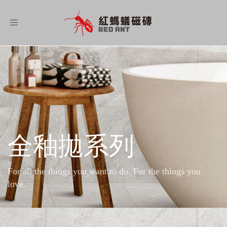
Toggle
navigation
全釉拋系列
For all the things you want to do. For the things you
love.